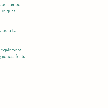
aque samedi 
quelques 
s
 ou à 
La 
t également 
iques, fruits 