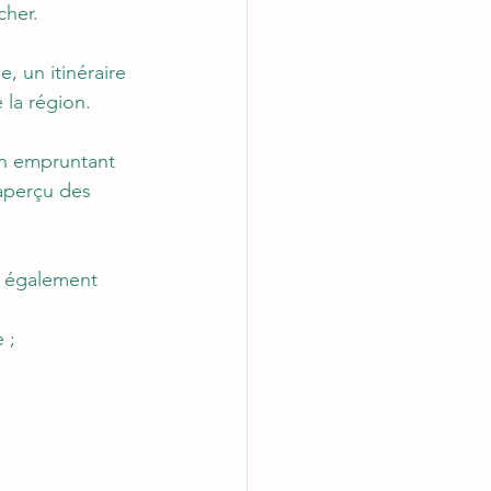
cher.
, un itinéraire 
 la région.
en empruntant 
aperçu des 
s également 
 ;