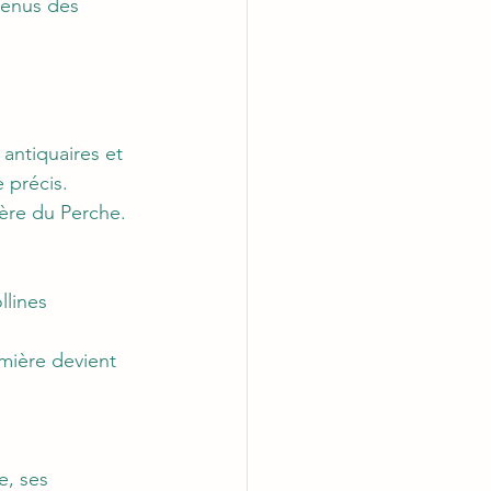
venus des 
antiquaires et 
 précis.
ière du Perche.
llines 
mière devient 
, ses 