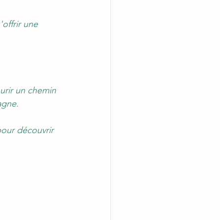
offrir une 
urir un chemin 
agne.
our découvrir 