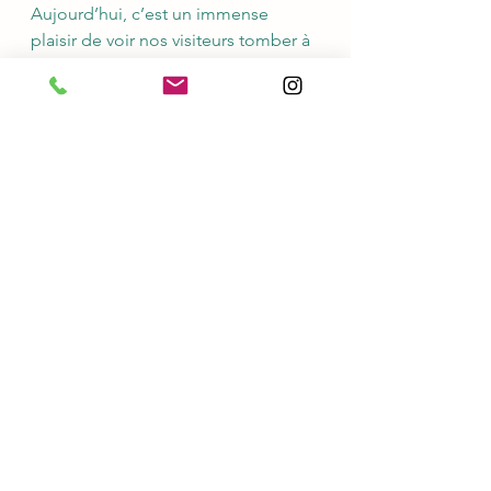
Aujourd’hui, c’est un immense 
plaisir de voir nos visiteurs tomber à 
leur tour sous le charme du Perche.
Une région que nous avons envie 
de faire découvrir
Ouvrir notre gîte n’était pas 
seulement un projet immobilier.
C’était avant tout l’envie de partager 
notre coup de cœur pour une 
région encore préservée, généreuse 
et profondément apaisante.
Chaque séjour est l’occasion pour 
nos hôtes de découvrir leurs 
propres adresses favorites, leurs 
chemins de randonnée préférés, 
leur village coup de cœur ou leur 